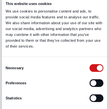
This website uses cookies
We use cookies to personalise content and ads, to
provide social media features and to analyse our traffic.
We also share information about your use of our site with
our social media, advertising and analytics partners who
Backup, visoka dostupnost i disaster
may combine it with other information that you’ve
recovery
provided to them or that they’ve collected from your use
of their services.
Ensure business continuity and resilience for
critical workloads.
C
Necessary
o
n
s
Preferences
e
n
t
Statistics
S
Sigurnost i usklađenost